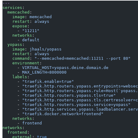
---
services
:
  memcached
:
    image
: 
memcached
    restart
: 
always
    expose
:
      - 
"11211"
    networks
:
      - 
default
  yopass
:
    image
: 
jhaals/yopass
    restart
: 
always
    command
: 
"--memcached=memcached:11211 --port 80"
    environment
:
      - 
VIRTUAL_HOST=yopass.deine.domain.de
      - 
MAX_LENGTH=8000000
    labels
:
      - 
"traefik.enable=true"
      - 
"traefik.http.routers.yopass.entrypoints=websec
      - 
"traefik.http.routers.yopass.rule=Host(`yopass.
      - 
"traefik.http.routers.yopass.tls=true"
      - 
"traefik.http.routers.yopass.tls.certresolver=c
      - 
"traefik.http.routers.yopass.service=yopass"
      - 
"traefik.http.services.yopass.loadbalancer.serv
      - 
"traefik.docker.network=frontend"
    networks
:
      - 
frontend
networks
:
  frontend
:
    external
: 
true