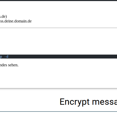
.de)
s.deine.domain.de
p
 -d
endes sehen.