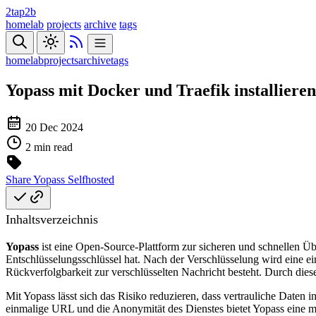
2tap2b
homelab
projects
archive
tags
homelab
projects
archive
tags
Yopass mit Docker und Traefik installieren
20 Dec 2024
2 min read
Share
Yopass
Selfhosted
Inhaltsverzeichnis
Yopass
ist eine Open-Source-Plattform zur sicheren und schnellen Übe
Entschlüsselungsschlüssel hat. Nach der Verschlüsselung wird eine ei
Rückverfolgbarkeit zur verschlüsselten Nachricht besteht. Durch diese 
Mit Yopass lässt sich das Risiko reduzieren, dass vertrauliche Daten
einmalige URL und die Anonymität des Dienstes bietet Yopass eine m