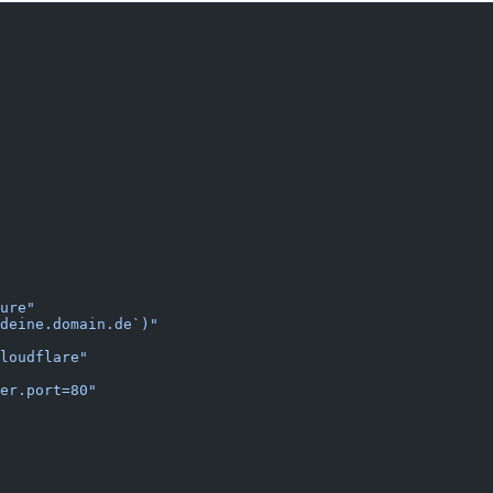
ure"
deine.domain.de`)"
loudflare"
er.port=80"