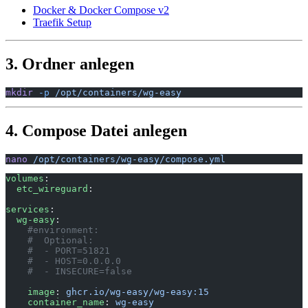
Docker & Docker Compose v2
Traefik Setup
3. Ordner anlegen
mkdir
 -p
 /opt/containers/wg-easy
4. Compose Datei anlegen
nano
 /opt/containers/wg-easy/compose.yml
volumes
:
  etc_wireguard
:
services
:
  wg-easy
:
    #environment:
    #  Optional:
    #  - PORT=51821
    #  - HOST=0.0.0.0
    #  - INSECURE=false
    image
: 
ghcr.io/wg-easy/wg-easy:15
    container_name
: 
wg-easy