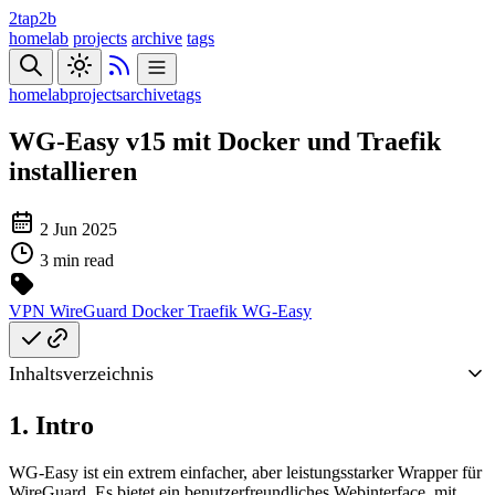
2tap2b
homelab
projects
archive
tags
homelab
projects
archive
tags
WG-Easy v15 mit Docker und Traefik
installieren
2 Jun 2025
3 min read
VPN
WireGuard
Docker
Traefik
WG-Easy
Inhaltsverzeichnis
1. Intro
WG-Easy ist ein extrem einfacher, aber leistungsstarker Wrapper für
WireGuard. Es bietet ein benutzerfreundliches Webinterface, mit