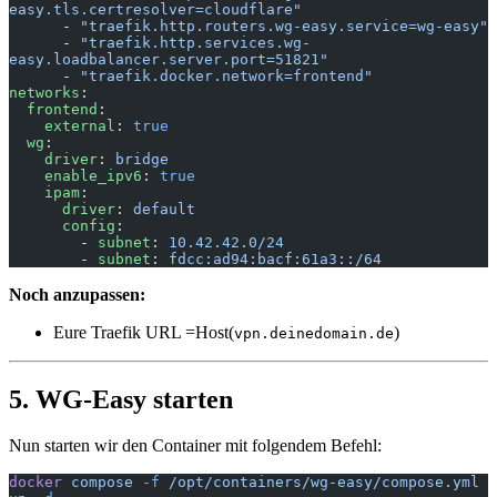
easy.tls.certresolver=cloudflare"
      - 
"traefik.http.routers.wg-easy.service=wg-easy"
      - 
"traefik.http.services.wg-
easy.loadbalancer.server.port=51821"
      - 
"traefik.docker.network=frontend"
networks
:
  frontend
:
    external
: 
true
  wg
:
    driver
: 
bridge
    enable_ipv6
: 
true
    ipam
:
      driver
: 
default
      config
:
        - 
subnet
: 
10.42.42.0/24
        - 
subnet
: 
fdcc:ad94:bacf:61a3::/64
Noch anzupassen:
Eure Traefik URL =Host(
)
vpn.deinedomain.de
5. WG-Easy starten
Nun starten wir den Container mit folgendem Befehl:
docker
 compose
 -f
 /opt/containers/wg-easy/compose.yml