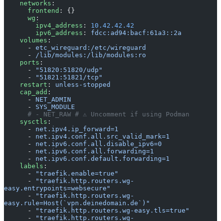
    networks
:
      frontend
: {}
      wg
:
        ipv4_address
: 
10.42.42.42
        ipv6_address
: 
fdcc:ad94:bacf:61a3::2a
    volumes
:
      - 
etc_wireguard:/etc/wireguard
      - 
/lib/modules:/lib/modules:ro
    ports
:
      - 
"51820:51820/udp"
      - 
"51821:51821/tcp"
    restart
: 
unless-stopped
    cap_add
:
      - 
NET_ADMIN
      - 
SYS_MODULE
      # - NET_RAW # ⚠️ Uncomment if using Podman
    sysctls
:
      - 
net.ipv4.ip_forward=1
      - 
net.ipv4.conf.all.src_valid_mark=1
      - 
net.ipv6.conf.all.disable_ipv6=0
      - 
net.ipv6.conf.all.forwarding=1
      - 
net.ipv6.conf.default.forwarding=1
    labels
:
      - 
"traefik.enable=true"
      - 
"traefik.http.routers.wg-
easy.entrypoints=websecure"
      - 
"traefik.http.routers.wg-
easy.rule=Host(`vpn.deinedomain.de`)"
      - 
"traefik.http.routers.wg-easy.tls=true"
      - 
"traefik.http.routers.wg-