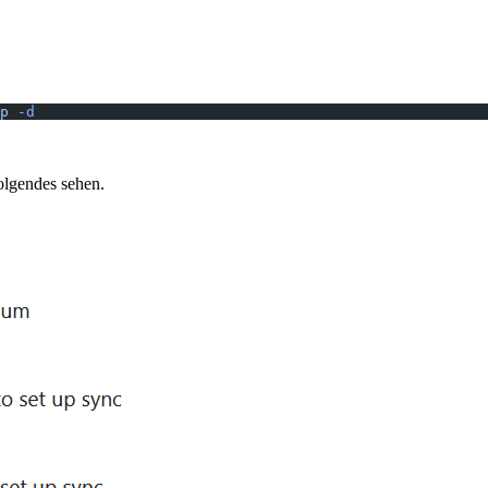
p
 -d
olgendes sehen.