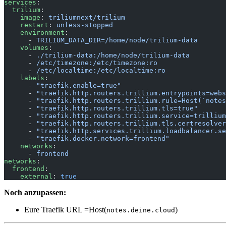
services
:
  trilium
:
    image
: 
triliumnext/trilium
    restart
: 
unless-stopped
    environment
:
      - 
TRILIUM_DATA_DIR=/home/node/trilium-data
    volumes
:
      - 
./trilium-data:/home/node/trilium-data
      - 
/etc/timezone:/etc/timezone:ro
      - 
/etc/localtime:/etc/localtime:ro
    labels
:
      - 
"traefik.enable=true"
      - 
"traefik.http.routers.trillium.entrypoints=webs
      - 
"traefik.http.routers.trillium.rule=Host(`notes
      - 
"traefik.http.routers.trillium.tls=true"
      - 
"traefik.http.routers.trillium.service=trillium
      - 
"traefik.http.routers.trillium.tls.certresolver
      - 
"traefik.http.services.trillium.loadbalancer.se
      - 
"traefik.docker.network=frontend"
    networks
:
      - 
frontend
networks
:
  frontend
:
    external
: 
true
Noch anzupassen:
Eure Traefik URL =Host(
)
notes.deine.cloud