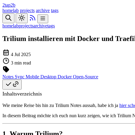
2tap2b
homelab
projects
archive
tags
homelab
projects
archive
tags
Trilium installieren mit Docker und Traefi
4 Jul 2025
3 min read
Notes
Sync
Mobile
Desktop
Docker
Open-Source
Inhaltsverzeichnis
Wie meine Reise bis hin zu Trilium Notes aussah, habe ich ja
hier sch
In diesem Beitrag möchte ich euch nun kurz zeigen, wie ich Trilium No
1. Warum Trilium?