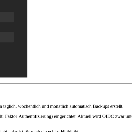
n täglich, wöchentlich und monatlich automatisch Backups erstellt.
i-Faktor-Authentifizierung) eingerichtet. Aktuell wird OIDC zwar unter
cht – das ist für mich ein echtes Highlight.