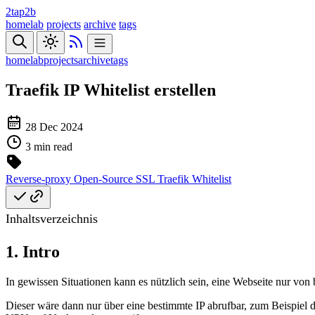
2tap2b
homelab
projects
archive
tags
homelab
projects
archive
tags
Traefik IP Whitelist erstellen
28 Dec 2024
3 min read
Reverse-proxy
Open-Source
SSL
Traefik
Whitelist
Inhaltsverzeichnis
1. Intro
In gewissen Situationen kann es nützlich sein, eine Webseite nur vo
Dieser wäre dann nur über eine bestimmte IP abrufbar, zum Beispie