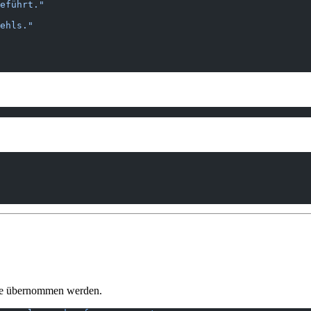
eführt."
ehls."
ese übernommen werden.