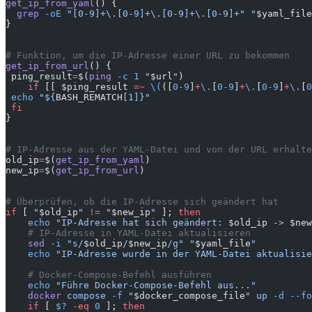
get_ip_from_yaml
() {
  grep
 -oE
 "[0-9]+\.[0-9]+\.[0-9]+\.[0-9]+"
 "
$yaml_file
}
# Funktion, um die IP-Adresse einer URL zu bekommen
get_ip_from_url
() {
 ping_result
=
$(
ping
 -c
 1
 "
$url
"
)
    if
 [[ $ping_result 
=~
 \(
([
0
-
9
]
+
\.
[
0
-
9
]
+
\.
[
0
-
9
]
+
\.
[
0
 echo
 "${
BASH_REMATCH
[1]}"
 fi
}
# IP-Adresse aus der YAML-Datei und von der URL erhalte
old_ip
=
$(
get_ip_from_yaml
)
new_ip
=
$(
get_ip_from_url
)
# Überprüfen, ob die IP-Adresse sich geändert hat
if
 [ 
"
$old_ip
"
 !=
 "
$new_ip
"
 ]; 
then
    echo
 "IP-Adresse hat sich geändert: 
$old_ip
 -> 
$new
    # IP-Adresse in YAML-Datei aktualisieren
    sed
 -i
 "s/
$old_ip
/
$new_ip
/g"
 "
$yaml_file
"
    echo
 "IP-Adresse wurde in der YAML-Datei aktualisie
    # Docker-Compose-Befehl ausführen
    echo
 "Führe Docker-Compose-Befehl aus..."
    docker
 compose
 -f
 "
$docker_compose_file
"
 up
 -d
 --fo
    if
 [ 
$?
 -eq
 0
 ]; 
then