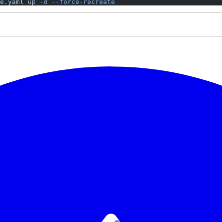
e.yaml
 up
 -d
 --force-recreate