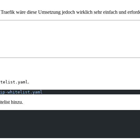
t Traefik wäre diese Umsetzung jedoch wirklich sehr einfach und erford
.
itelist.yaml
ip-whitelist.yaml
elist hinzu.