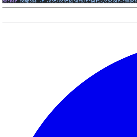
docker
 compose
 -f
 /opt/containers/traefik/docker-compos