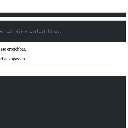
en wir die Whitelist hinzu.
se erreichbar.
arf anzupassen.