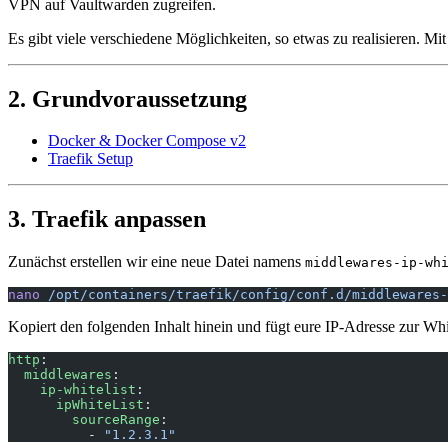
VPN auf Vaultwarden zugreifen.
Es gibt viele verschiedene Möglichkeiten, so etwas zu realisieren. Mi
2. Grundvoraussetzung
Docker & Docker Compose v2
Traefik Setup
3. Traefik anpassen
Zunächst erstellen wir eine neue Datei namens
middlewares-ip-wh
nano
 /opt/containers/traefik/config/conf.d/middlewares-
Kopiert den folgenden Inhalt hinein und fügt eure IP-Adresse zur Whit
http
:
  middlewares
:
    ip-whitelist
:
      ipWhiteList
:
        sourceRange
:
          - 
"1.2.3.1"