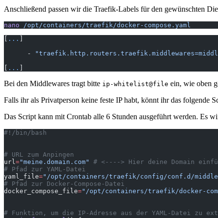
Anschließend passen wir die Traefik-Labels für den gewünschten Die
nano
 /opt/containers/traefik/docker-compose.yaml
[
...
]
      - 
"traefik.http.routers.traefik.middlewares=middl
[
...
]
Bei den Middlewares tragt bitte
ein, wie oben g
ip-whitelist@file
Falls ihr als Privatperson keine feste IP habt, könnt ihr das folgend
Das Script kann mit Crontab alle 6 Stunden ausgeführt werden. Es wir
#!/bin/bash
# URL zum Anpingen
url
=
"meine.domain.com"
 # <----> Hier deine Domain einfü
# Pfad zur YAML-Datei
yaml_file
=
"/opt/containers/traefik/config/conf.d/middle
# Pfad zur Docker-Compose-Datei
docker_compose_file
=
"/opt/containers/traefik/docker-com
# Funktion, um die IP-Adresse aus der YAML-Datei zu ext