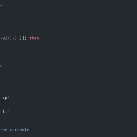
"
-
9
]
+
)
\)
 ]]; 
then
n
_ip
"
rt."
rce-recreate