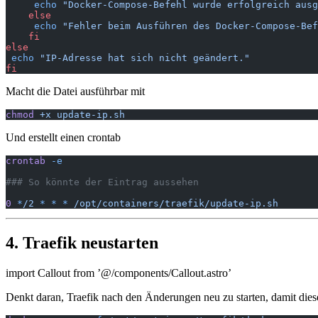
     echo
 "Docker-Compose-Befehl wurde erfolgreich ausg
    else
     echo
 "Fehler beim Ausführen des Docker-Compose-Bef
    fi
else
 echo
 "IP-Adresse hat sich nicht geändert."
fi
Macht die Datei ausführbar mit
chmod
 +x
 update-ip.sh
Und erstellt einen crontab
crontab
 -e
### So könnte der Eintrag aussehen
0
 *
/2
 *
 *
 *
 /opt/containers/traefik/update-ip.sh
4. Traefik neustarten
import Callout from ’@/components/Callout.astro’
Denkt daran, Traefik nach den Änderungen neu zu starten, damit di