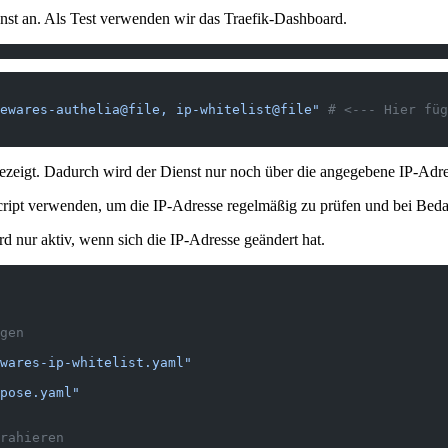
nst an. Als Test verwenden wir das Traefik-Dashboard.
ewares-authelia@file, ip-whitelist@file"
 # <--- Hier füg
ezeigt. Dadurch wird der Dienst nur noch über die angegebene IP-Adres
e Script verwenden, um die IP-Adresse regelmäßig zu prüfen und bei Bed
d nur aktiv, wenn sich die IP-Adresse geändert hat.
gen 
wares-ip-whitelist.yaml"
pose.yaml"
rahieren