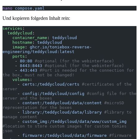
nano
 compose.yaml
Und kopieren folgeden Inhalt rein:
services
:
  teddycloud
:
    container_name
: 
teddycloud
    hostname
: 
teddycloud
    image
: 
ghcr.io/toniebox-reverse-
engineering/teddycloud:latest
    ports
:
     - 
80:80
 #optional (for the webinterface)
     - 
8443:8443
 #optional (for the webinterface)
     - 
443:443
 #Port is needed for the connection for 
the box, must not be changed!
    volumes
:
      - 
certs:/teddycloud/certs
 #certificates of the 
server
      - 
config:/teddycloud/config
 #config file for the 
server and the boxes
      - 
content:/teddycloud/data/content
 #microSD 
representation for the boxes
      - 
library:/teddycloud/data/library
 #library to 
manage content
      - 
custom_img:/teddycloud/data/www/custom_img
#location to store custom images for custom tonies 
json
      - 
firmware:/teddycloud/data/firmware
 #firmware 