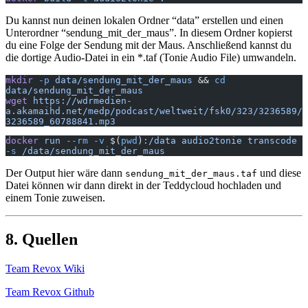
Du kannst nun deinen lokalen Ordner “data” erstellen und einen
Unterordner “sendung_mit_der_maus”. In diesem Ordner kopierst
du eine Folge der Sendung mit der Maus. Anschließend kannst du
die dortige Audio-Datei in ein *.taf (Tonie Audio File) umwandeln.
mkdir
 -p
 data/sendung_mit_der_maus
 && 
cd
data/sendung_mit_der_maus
wget
 https://wdrmedien-
a.akamaihd.net/medp/podcast/weltweit/fsk0/323/3236589/
3236589_60788841.mp3
docker
 run
 --rm
 -v
 $(
pwd
)
:/data
 audio2tonie
 transcode
-s
 /data/sendung_mit_der_maus
Der Output hier wäre dann
und diese
sendung_mit_der_maus.taf
Datei können wir dann direkt in der Teddycloud hochladen und
einem Tonie zuweisen.
8. Quellen
Team Revox Wiki
Team Revox Github