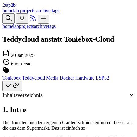
2tap2b
homelab
projects
archive
tags
homelab
projects
archive
tags
Teddycloud anstatt Toniebox-Cloud
20 Jan 2025
6 min read
Toniebox
Teddycloud
Media
Docker
Hardware
ESP32
Inhaltsverzeichnis
1. Intro
Die Tomaten aus dem eigenen
Garten
schmecken immer besser als
die aus dem Supermarkt. Das ist einfach so.