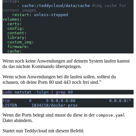
backups
      - 
cache:/teddycloud/data/cache
 #img cache for 
content images
    restart
: 
unless-stopped
volumes
:
  certs
:
  config
:
  content
:
  library
:
  custom_img
:
  firmware
:
  cache
:
Wenn noch keine Anwendungen auf deinem System laufen kannst
du das nächste Kommando überspringen.
Wenn schon Anwendungen bei dir laufen sollen, solltest du
schauen, ob deine Ports 80 und 443 noch frei sind.”
sudo
 netstat
 -tulpn
 |
 grep
 80
tcp
        0
      0
 0.0.0.0:80
              0.0.0.0:
*
LISTEN
      1834218/docker-prox
Wenn die Ports belegt sind musst du diese in der
compose.yaml
Datei abändern.
Startet nun Teddycloud mit diesem Befehl: