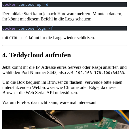
docker
 compose
 up
 -d
Der initiale Start kann je nach Hardware mehrere Minuten dauern,
ihr könnt mit diesem Befehl in die Logs schauen:
docker
 compose
 logs
 -f
mit
könnt ihr die Logs wieder schließen.
CTRL + C
4. Teddycloud aufrufen
Jetzt könnt ihr die IP-Adresse eures Servers oder Raspi ansurfen und
wählt den Port Nummer 8443, also z.B.
.
192.168.178.100:84433
Um die Box bequem im Browser zu flashen, verwende bitte einen
unterstützenden Webbrowser wie Chrome oder Edge, da diese
Browser die Web Serial API unterstützen.
Warum Firefox das nicht kann, wäre mal interessant.