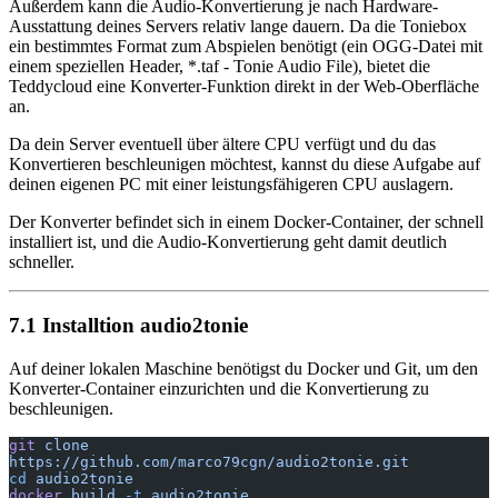
Außerdem kann die Audio-Konvertierung je nach Hardware-
Ausstattung deines Servers relativ lange dauern. Da die Toniebox
ein bestimmtes Format zum Abspielen benötigt (ein OGG-Datei mit
einem speziellen Header, *.taf - Tonie Audio File), bietet die
Teddycloud eine Konverter-Funktion direkt in der Web-Oberfläche
an.
Da dein Server eventuell über ältere CPU verfügt und du das
Konvertieren beschleunigen möchtest, kannst du diese Aufgabe auf
deinen eigenen PC mit einer leistungsfähigeren CPU auslagern.
Der Konverter befindet sich in einem Docker-Container, der schnell
installiert ist, und die Audio-Konvertierung geht damit deutlich
schneller.
7.1 Installtion audio2tonie
Auf deiner lokalen Maschine benötigst du Docker und Git, um den
Konverter-Container einzurichten und die Konvertierung zu
beschleunigen.
git
 clone
https://github.com/marco79cgn/audio2tonie.git
cd
 audio2tonie
docker
 build
 -t
 audio2tonie
 .