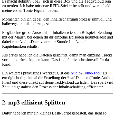
Es macht definitiv Spaß, sich in diese Box und die Teddycloud rein
zu nerden. Ich habe mir erste RFID-Sticker bestellt und werde bald
meine ersten Tonie-Figuren bauen.
Momentan bin ich dabei, den Inhaltsschaffungsprozess sinnvoll und
halbwegs praktikabel zu gestalten.
Es gibt eine große Auswahl an Inhalten wie zum Beispiel “Sendung
mit der Maus”, bei denen du dir einzelne Episoden herunterlädst und
dabei eine Audio-Datei von einer Stunde Laufzeit ohne
Kapitelmarken erhältst.
Als erstes habe ich die Dateien gesplittet, damit man einzelne Tracks
vor und zurück skippen kann. Das ist definitiv sehr sinnvoll für das
Kind.
Ein weiteres praktisches Werkzeug ist das
Audio2Tonie-Tool
: Es
ermöglicht dir, einmal dir Erstellung der *.taf-Dateien (Tonie-Audio-
Files) und diese direkt auf deine Teddycloud zu laden. Das spart viel
Zeit und gestaltest den Prozess der Inhaltsschaffung effizienter.
2. mp3 effizient Splitten
Dafür habe ich mir ein kleines Bash-Script gebastelt, das sieht so