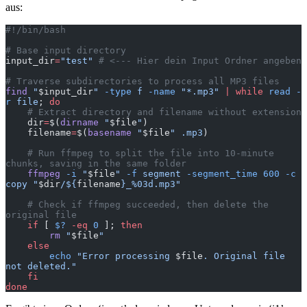
aus:
#!/bin/bash
# Base input directory
input_dir
=
"test"
 # <--- Hier dein Input Ordner angeben
# Traverse subdirectories to process all MP3 files
find
 "
$input_dir
"
 -type
 f
 -name
 "*.mp3"
 |
 while
 read
 -
r
 file
; 
do
    # Extract directory and filename without extension
    dir
=
$(
dirname
 "
$file
"
)
    filename
=
$(
basename
 "
$file
"
 .mp3
)
    # Run ffmpeg to split the file into 10-minute 
chunks, saving in the same folder
    ffmpeg
 -i
 "
$file
"
 -f
 segment
 -segment_time
 600
 -c
copy
 "
$dir
/${
filename
}_%03d.mp3"
    # Check if ffmpeg succeeded, then delete the 
original file
    if
 [ 
$?
 -eq
 0
 ]; 
then
        rm
 "
$file
"
    else
        echo
 "Error processing 
$file
. Original file 
not deleted."
    fi
done