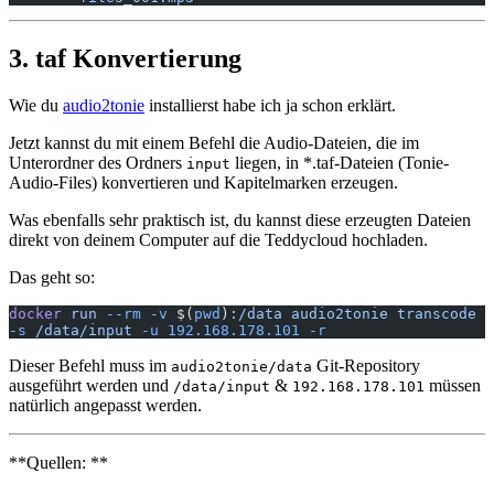
3. taf Konvertierung
Wie du
audio2tonie
installierst habe ich ja schon erklärt.
Jetzt kannst du mit einem Befehl die Audio-Dateien, die im
Unterordner des Ordners
liegen, in *.taf-Dateien (Tonie-
input
Audio-Files) konvertieren und Kapitelmarken erzeugen.
Was ebenfalls sehr praktisch ist, du kannst diese erzeugten Dateien
direkt von deinem Computer auf die Teddycloud hochladen.
Das geht so:
docker
 run
 --rm
 -v
 $(
pwd
)
:/data
 audio2tonie
 transcode
-s
 /data/input
 -u
 192.168.178.101
 -r
Dieser Befehl muss im
Git-Repository
audio2tonie/data
ausgeführt werden und
&
müssen
/data/input
192.168.178.101
natürlich angepasst werden.
**Quellen: **