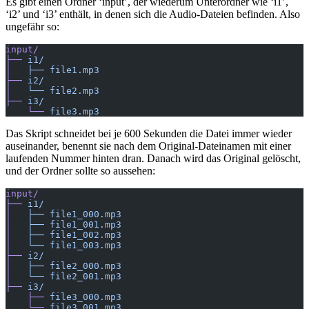
Es gibt einen Ordner ‘input’, der wiederum Unterordner wie ‘i1’,
‘i2’ und ‘i3’ enthält, in denen sich die Audio-Dateien befinden. Also
ungefähr so:
input/
├──
 i1/
│
   ├──
 file1.mp3
├──
 i2/
│
   └──
 file2.mp3
├──
 i3/
    └──
 file3.mp3
Das Skript schneidet bei je 600 Sekunden die Datei immer wieder
auseinander, benennt sie nach dem Original-Dateinamen mit einer
laufenden Nummer hinten dran. Danach wird das Original gelöscht,
und der Ordner sollte so aussehen:
input/
├──
 i1/
│
   ├──
 file1_000.mp3
│
   ├──
 file1_001.mp3
│
   ├──
 file1_002.mp3
│
   └──
 file1_003.mp3
├──
 i2/
│
   ├──
 file2_000.mp3
│
   └──
 file2_001.mp3
├──
 i3/
    ├──
 file3_000.mp3
    └──
 file3_001.mp3