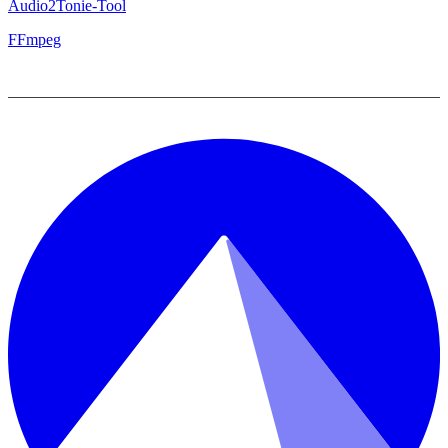
Audio2Tonie-Tool
FFmpeg