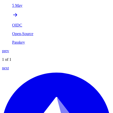
5 May
OIDC
Open-Source
Passkey
prev
1 of 1
next