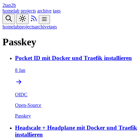
2tap2b
homelab
projects
archive
tags
homelab
projects
archive
tags
Passkey
Pocket ID mit Docker und Traefik installieren
8 Jan
OIDC
Open-Source
Passkey
Headscale + Headplane mit Docker und Traefik
installieren