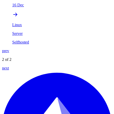
16 Dec
Linux
Server
Selfhosted
prev
2 of 2
next