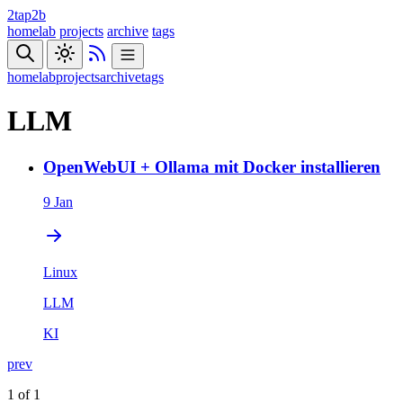
2tap2b
homelab
projects
archive
tags
homelab
projects
archive
tags
LLM
OpenWebUI + Ollama mit Docker installieren
9 Jan
Linux
LLM
KI
prev
1 of 1