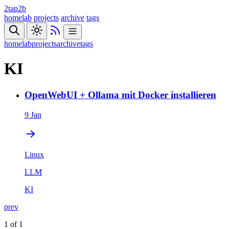
2tap2b
homelab
projects
archive
tags
homelab
projects
archive
tags
KI
OpenWebUI + Ollama mit Docker installieren
9 Jan
Linux
LLM
KI
prev
1 of 1