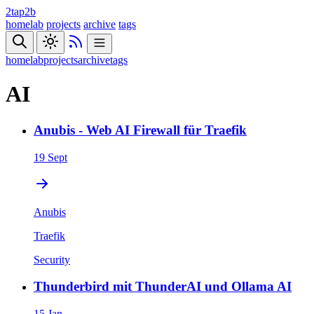
2tap2b
homelab
projects
archive
tags
homelab
projects
archive
tags
AI
Anubis - Web AI Firewall für Traefik
19 Sept
Anubis
Traefik
Security
Thunderbird mit ThunderAI und Ollama AI
15 Jan