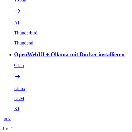
AI
Thunderbird
Thunderai
OpenWebUI + Ollama mit Docker installieren
9 Jan
Linux
LLM
KI
prev
1 of 1