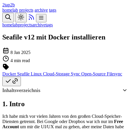
2tap2b
homelab
projects
archive
tags
homelab
projects
archive
tags
Seafile v12 mit Docker installieren
8 Jan 2025
4 min read
Docker
Seafile
Linux
Cloud-Storage
Sync
Open-Source
Filesync
Inhaltsverzeichnis
1. Intro
Ich habe mich vor vielen Jahren von den großen Cloud-Speicher-
Diensten getrennt. Bei Google oder Dropbox war ich nur im
Free
Account
um mir die UI/UX mal zu geben, aber meine Daten habe