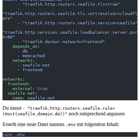
      - 
"traefik.http.routers.seafile.tls=true"
      - 
"traefik.http.routers.seafile.tls.certresolver=cloudfl
are"
      - 
"traefik.http.routers.seafile.service=seafile"
      - 
"traefik.http.services.seafile.loadbalancer.server.por
t=80"
      - 
"traefik.docker.network=frontend"
    depends_on
:
      - 
db
      - 
memcached
    networks
:
      - 
seafile-net
      - 
frontend
networks
:
  frontend
:
    external
: 
true
  seafile-net
:
    name
: 
seafile-net
Du musst
- "traefik.http.routers.seafile.rule=
noch entsprechend anpassen
(Host(seafile.domain.de))"
Erstellt eine neue Datei namens
mit folgendem Inhalt:
.env
nano
 .env