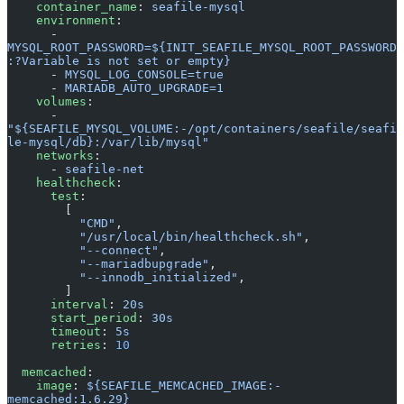
    container_name
: 
seafile-mysql
    environment
:
      - 
MYSQL_ROOT_PASSWORD=${INIT_SEAFILE_MYSQL_ROOT_PASSWORD
:?Variable is not set or empty}
      - 
MYSQL_LOG_CONSOLE=true
      - 
MARIADB_AUTO_UPGRADE=1
    volumes
:
      - 
"${SEAFILE_MYSQL_VOLUME:-/opt/containers/seafile/seafi
le-mysql/db}:/var/lib/mysql"
    networks
:
      - 
seafile-net
    healthcheck
:
      test
:
        [
          "CMD"
,
          "/usr/local/bin/healthcheck.sh"
,
          "--connect"
,
          "--mariadbupgrade"
,
          "--innodb_initialized"
,
        ]
      interval
: 
20s
      start_period
: 
30s
      timeout
: 
5s
      retries
: 
10
  memcached
:
    image
: 
${SEAFILE_MEMCACHED_IMAGE:-
memcached:1.6.29}