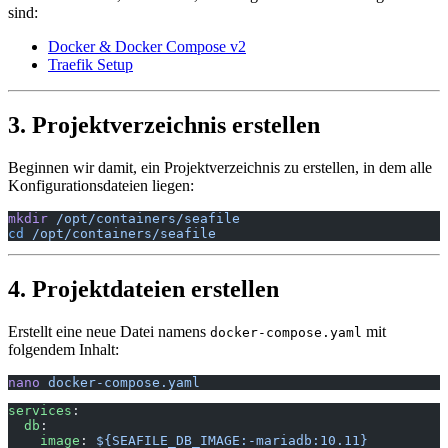
sind:
Docker & Docker Compose v2
Traefik Setup
3. Projektverzeichnis erstellen
Beginnen wir damit, ein Projektverzeichnis zu erstellen, in dem alle
Konfigurationsdateien liegen:
mkdir
 /opt/containers/seafile
cd
 /opt/containers/seafile
4. Projektdateien erstellen
Erstellt eine neue Datei namens
mit
docker-compose.yaml
folgendem Inhalt:
nano
 docker-compose.yaml
services
:
  db
:
    image
: 
${SEAFILE_DB_IMAGE:-mariadb:10.11}