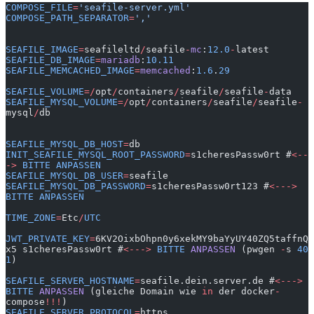
COMPOSE_FILE
=
'seafile-server.yml'
COMPOSE_PATH_SEPARATOR
=
','
SEAFILE_IMAGE
=
seafileltd
/
seafile
-
mc
:
12.0
-
latest
SEAFILE_DB_IMAGE
=
mariadb
:
10.11
SEAFILE_MEMCACHED_IMAGE
=
memcached
:
1.6
.
29
SEAFILE_VOLUME
=/
opt
/
containers
/
seafile
/
seafile
-
data
SEAFILE_MYSQL_VOLUME
=/
opt
/
containers
/
seafile
/
seafile
-
mysql
/
db
SEAFILE_MYSQL_DB_HOST
=
db
INIT_SEAFILE_MYSQL_ROOT_PASSWORD
=
s1cheresPassw0rt #
<--
->
 BITTE
 ANPASSEN
SEAFILE_MYSQL_DB_USER
=
seafile
SEAFILE_MYSQL_DB_PASSWORD
=
s1cheresPassw0rt123 #
<--->
BITTE
 ANPASSEN
TIME_ZONE
=
Etc
/
UTC
JWT_PRIVATE_KEY
=
6KV2OixbOhpn0y6xekMY9baYyUY40ZQ5taffnQ
x5 s1cheresPassw0rt #
<--->
 BITTE
 ANPASSEN
 (pwgen 
-
s 
40
1
)
SEAFILE_SERVER_HOSTNAME
=
seafile.dein.server.de #
<--->
BITTE
 ANPASSEN
 (gleiche Domain wie 
in
 der docker
-
compose
!!!
)
SEAFILE_SERVER_PROTOCOL
=
https