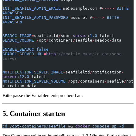
INIT_SEAFILE_ADMIN_EMAIL
=
me@example.com #
<--->
 BITTE
ANPASSEN
INIT_SEAFILE_ADMIN_PASSWORD
=
asecret #
<--->
 BITTE
ANPASSEN
SEADOC_IMAGE
=
seafileltd
/
sdoc
-
server
:
1.0
-
latest
SEADOC_VOLUME
=/
opt
/
containers
/
seafile
/
seadoc
-
data
ENABLE_SEADOC
=
false
SEADOC_SERVER_URL
=
http
:
//seafile.example.com/sdoc-
server
NOTIFICATION_SERVER_IMAGE
=
seafileltd
/
notification
-
server
:
12.0
-
latest
NOTIFICATION_SERVER_VOLUME
=/
opt
/
containers
/
seafile
/
not
ification
-
data
Bitte passe die Variablen entsprechend an.
5. Container starten
cd
 /opt/containers/seafile
 && 
docker
 compose
 up
 -d
Der Container sollte so innerhalb von ca. 1-2 Minuten fertig gebaut