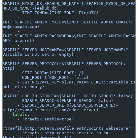
SEAFILE_MYSQL_DB_SEAHUB_DB_NAME=${SEAFILE_MYSQL_DB_SEA
HUB_DB_NAME:-seahub_db}
      - 
TIME_ZONE=${TIME_ZONE:-Etc/UTC}
      - 
INIT_SEAFILE_ADMIN_EMAIL=${INIT_SEAFILE_ADMIN_EMAIL:-
me@example.com}
      - 
INIT_SEAFILE_ADMIN_PASSWORD=${INIT_SEAFILE_ADMIN_PASSW
ORD:-asecret}
      - 
SEAFILE_SERVER_HOSTNAME=${SEAFILE_SERVER_HOSTNAME:?
Variable is not set or empty}
      - 
SEAFILE_SERVER_PROTOCOL=${SEAFILE_SERVER_PROTOCOL:-
http}
      - 
SITE_ROOT=${SITE_ROOT:-/}
      - 
NON_ROOT=${NON_ROOT:-false}
      - 
JWT_PRIVATE_KEY=${JWT_PRIVATE_KEY:?Variable is 
not set or empty}
      - 
SEAFILE_LOG_TO_STDOUT=${SEAFILE_LOG_TO_STDOUT:-false}
      - 
ENABLE_SEADOC=${ENABLE_SEADOC:-false}
      - 
SEADOC_SERVER_URL=${SEADOC_SERVER_URL:-
http://example.example.com/sdoc-server}
    labels
:
      - 
"traefik.enable=true"
      - 
"traefik.http.routers.seafile.entrypoints=websecure"
      - 
"traefik.http.routers.seafile.rule=
(Host(`seafile.domain.de`))"