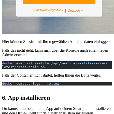
Hier können Sie sich mit Ihren gewählten Anmeldedaten einloggen.
Falls das nicht geht, kann man über die Konsole auch einen neuen
Admin erstellen.
docker
 exec
 -it
 seafile
 /opt/seafile/seafile-server-
latest/reset-admin.sh
Falls der Container nicht startet, helfen Ihnen die Logs weiter.
docker
 compose
 logs
 --follow
6. App installieren
Du kannst nun bequem die App auf deinem Smartphone installieren
und den Drive-Client für dein Betriebssystem installieren.