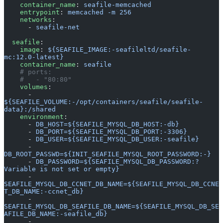
    container_name
: 
seafile-memcached
    entrypoint
: 
memcached -m 256
    networks
:
      - 
seafile-net
  seafile
:
    image
: 
${SEAFILE_IMAGE:-seafileltd/seafile-
mc:12.0-latest}
    container_name
: 
seafile
    # ports:
    #   - "80:80"
    volumes
:
      - 
${SEAFILE_VOLUME:-/opt/containers/seafile/seafile-
data}:/shared
    environment
:
      - 
DB_HOST=${SEAFILE_MYSQL_DB_HOST:-db}
      - 
DB_PORT=${SEAFILE_MYSQL_DB_PORT:-3306}
      - 
DB_USER=${SEAFILE_MYSQL_DB_USER:-seafile}
      - 
DB_ROOT_PASSWD=${INIT_SEAFILE_MYSQL_ROOT_PASSWORD:-}
      - 
DB_PASSWORD=${SEAFILE_MYSQL_DB_PASSWORD:?
Variable is not set or empty}
      - 
SEAFILE_MYSQL_DB_CCNET_DB_NAME=${SEAFILE_MYSQL_DB_CCNE
T_DB_NAME:-ccnet_db}
      - 
SEAFILE_MYSQL_DB_SEAFILE_DB_NAME=${SEAFILE_MYSQL_DB_SE
AFILE_DB_NAME:-seafile_db}
      - 