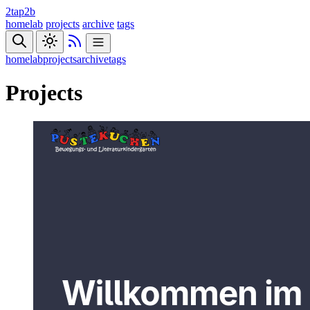
2tap2b
homelab
projects
archive
tags
homelab
projects
archive
tags
Projects