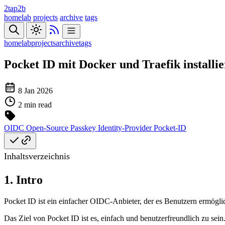
2tap2b
homelab
projects
archive
tags
homelab
projects
archive
tags
Pocket ID mit Docker und Traefik installi
8 Jan 2026
2 min read
OIDC
Open-Source
Passkey
Identity-Provider
Pocket-ID
Inhaltsverzeichnis
1. Intro
Pocket ID ist ein einfacher OIDC-Anbieter, der es Benutzern ermöglich
Das Ziel von Pocket ID ist es, einfach und benutzerfreundlich zu sei