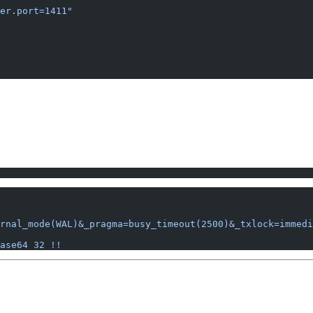
er.port=1411"
rnal_mode(WAL)&_pragma=busy_timeout(2500)&_txlock=immedi
ase64 32 !!