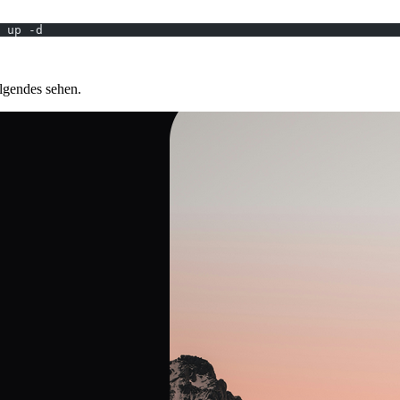
 up -d
lgendes sehen.