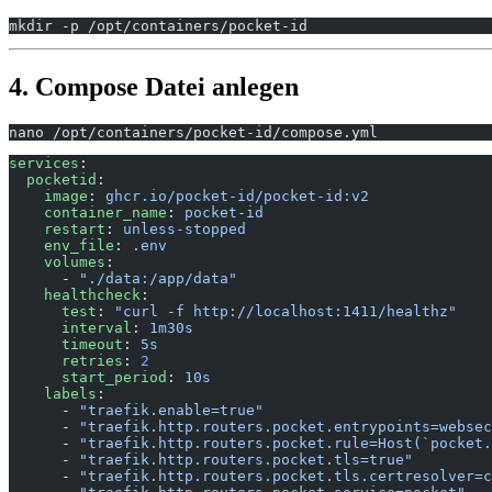
mkdir -p /opt/containers/pocket-id
4. Compose Datei anlegen
nano /opt/containers/pocket-id/compose.yml
services
:
  pocketid
:
    image
: 
ghcr.io/pocket-id/pocket-id:v2
    container_name
: 
pocket-id
    restart
: 
unless-stopped
    env_file
: 
.env
    volumes
:
      - 
"./data:/app/data"
    healthcheck
:
      test
: 
"curl -f http://localhost:1411/healthz"
      interval
: 
1m30s
      timeout
: 
5s
      retries
: 
2
      start_period
: 
10s
    labels
:
      - 
"traefik.enable=true"
      - 
"traefik.http.routers.pocket.entrypoints=websec
      - 
"traefik.http.routers.pocket.rule=Host(`pocket.
      - 
"traefik.http.routers.pocket.tls=true"
      - 
"traefik.http.routers.pocket.tls.certresolver=c