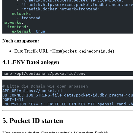
      - 
"traefik.http.routers.pocket.service=pocket"
      - 
"traefik.http.services.pocket.loadbalancer.serv
      - 
"traefik.docker.network=frontend"
    networks
:
      - 
frontend
networks
:
  frontend
:
    external
: 
true
Noch anzupassen:
Eure Traefik URL =Host(
)
pocket.deinedomain.de
4.1 .ENV Datei anlegen
nano /opt/containers/pocket-id/.env
# Bitte die Domain wie oben anpassen
APP_URL=https://pocket.id
DB_CONNECTION_STRING=file:data/pocket-id.db?_pragma=jou
PORT=1411
ENCRYPTION_KEY= !! ERSTELLE EIN KEY MIT openssl rand -b
5. Pocket ID starten