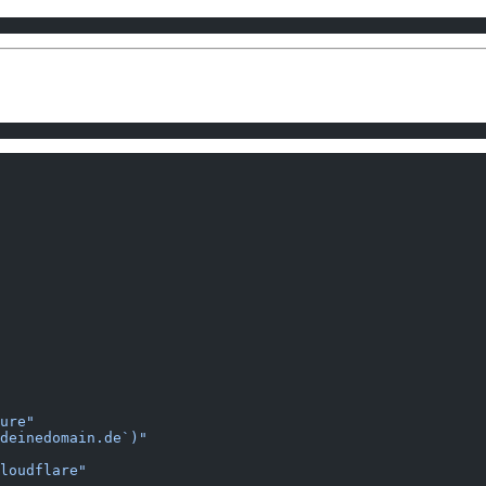
ure"
deinedomain.de`)"
loudflare"