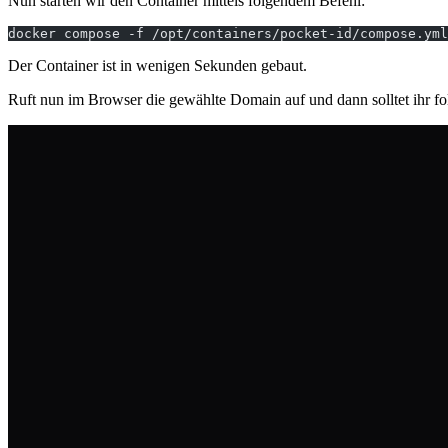
Nun starten wir den Container mittels folgendem Befehl:
docker compose -f /opt/containers/pocket-id/compose.yml
Der Container ist in wenigen Sekunden gebaut.
Ruft nun im Browser die gewählte Domain auf und dann solltet ihr fo