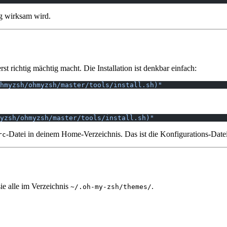
g wirksam wird.
t richtig mächtig macht. Die Installation ist denkbar einfach:
hmyzsh/ohmyzsh/master/tools/install.sh)"
yzsh/ohmyzsh/master/tools/install.sh)"
-Datei in deinem Home-Verzeichnis. Das ist die Konfigurations-Date
rc
ie alle im Verzeichnis
.
~/.oh-my-zsh/themes/