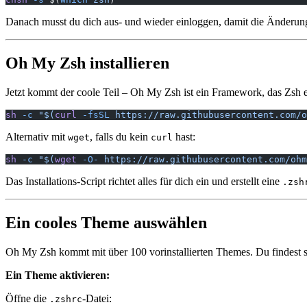
Danach musst du dich aus- und wieder einloggen, damit die Änderun
Oh My Zsh installieren
Jetzt kommt der coole Teil – Oh My Zsh ist ein Framework, das Zsh ers
sh
 -c
 "$(
curl
 -fsSL
 https://raw.githubusercontent.com/o
Alternativ mit
, falls du kein
hast:
wget
curl
sh
 -c
 "$(
wget
 -O-
 https://raw.githubusercontent.com/ohm
Das Installations-Script richtet alles für dich ein und erstellt eine
.zsh
Ein cooles Theme auswählen
Oh My Zsh kommt mit über 100 vorinstallierten Themes. Du findest s
Ein Theme aktivieren:
Öffne die
-Datei:
.zshrc