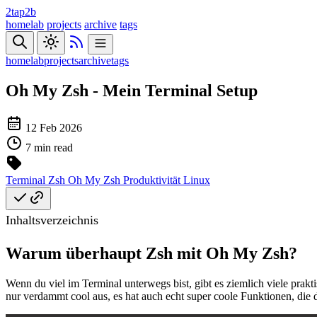
2tap2b
homelab
projects
archive
tags
homelab
projects
archive
tags
Oh My Zsh - Mein Terminal Setup
12 Feb 2026
7 min read
Terminal
Zsh
Oh My Zsh
Produktivität
Linux
Inhaltsverzeichnis
Warum überhaupt Zsh mit Oh My Zsh?
Wenn du viel im Terminal unterwegs bist, gibt es ziemlich viele prak
nur verdammt cool aus, es hat auch echt super coole Funktionen, die d