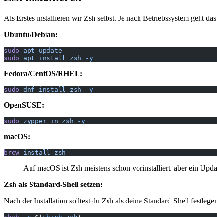
Als Erstes installieren wir Zsh selbst. Je nach Betriebssystem geht das
Ubuntu/Debian:
sudo
 apt
 update
sudo
 apt
 install
 zsh
 -y
Fedora/CentOS/RHEL:
sudo
 dnf
 install
 zsh
 -y
OpenSUSE:
sudo
 zypper
 in
 zsh
 -y
macOS:
brew
 install
 zsh
Auf macOS ist Zsh meistens schon vorinstalliert, aber ein Upda
Zsh als Standard-Shell setzen:
Nach der Installation solltest du Zsh als deine Standard-Shell festlegen
chsh
 -s
 $(
which
 zsh
)