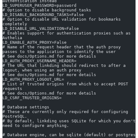
authentication instead
LD_SUPERUSER_PASSWORD=password
# Option to disable background tasks
LD_DISABLE_BACKGROUND_TASKS=False
# Option to disable URL validation for bookmarks 
completely
LD_DISABLE_URL_VALIDATION=False
# Enables support for authentication proxies such as 
Authelia
LD_ENABLE_AUTH_PROXY=False
# Name of the request header that the auth proxy 
passes to the application to identify the user
# See docs/Options.md for more details
LD_AUTH_PROXY_USERNAME_HEADER=
# The URL that linkding should redirect to after a 
logout, when using an auth proxy
# See docs/Options.md for more details
LD_AUTH_PROXY_LOGOUT_URL=
# List of trusted origins from which to accept POST 
requests
# See docs/Options.md for more details
LD_CSRF_TRUSTED_ORIGINS=
# Database settings
# These are currently only required for configuring 
PostreSQL.
# By default, linkding uses SQLite for which you don't 
need to configure anything.
# Database engine, can be sqlite (default) or postgres