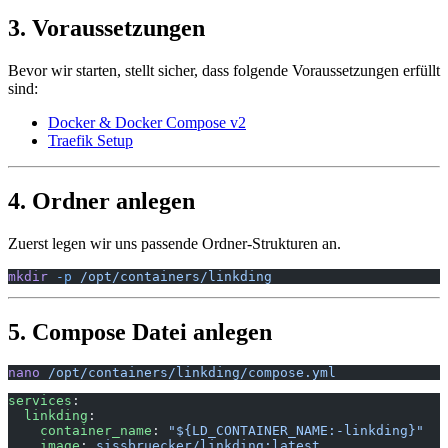
3. Voraussetzungen
Bevor wir starten, stellt sicher, dass folgende Voraussetzungen erfüllt
sind:
Docker & Docker Compose v2
Traefik Setup
4. Ordner anlegen
Zuerst legen wir uns passende Ordner-Strukturen an.
mkdir
 -p
 /opt/containers/linkding
5. Compose Datei anlegen
nano
 /opt/containers/linkding/compose.yml
services
:
  linkding
:
    container_name
: 
"${LD_CONTAINER_NAME:-linkding}"
    image
: 
sissbruecker/linkding:latest