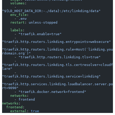
    volumes
:
      - 
"${LD_HOST_DATA_DIR:-./data}:/etc/linkding/data"
    env_file
:
      - 
.env
    restart
: 
unless-stopped
    labels
:
      - 
"traefik.enable=true"
      - 
"traefik.http.routers.linkding.entrypoints=websecure"
      - 
"traefik.http.routers.linkding.rule=Host(`linkding.you
rdomain.org`)"
      - 
"traefik.http.routers.linkding.tls=true"
      - 
"traefik.http.routers.linkding.tls.certresolver=cloudf
lare"
      - 
"traefik.http.routers.linkding.service=linkding"
      - 
"traefik.http.services.linkding.loadbalancer.server.po
rt=9090"
      - 
"traefik.docker.network=frontend"
    networks
:
      - 
frontend
networks
:
  frontend
:
    external
: 
true