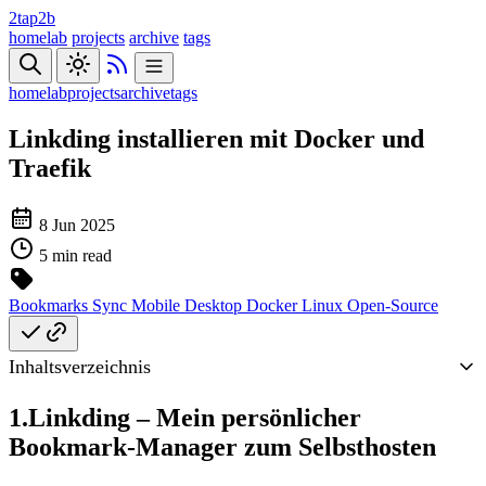
2tap2b
homelab
projects
archive
tags
homelab
projects
archive
tags
Linkding installieren mit Docker und
Traefik
8 Jun 2025
5 min read
Bookmarks
Sync
Mobile
Desktop
Docker
Linux
Open-Source
Inhaltsverzeichnis
1.Linkding – Mein persönlicher
Bookmark-Manager zum Selbsthosten