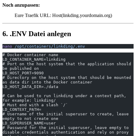
Noch anzupassen:
Eure Traefik URL: Host(linkding.yourdomain.org)
6. .ENV Datei anlegen
nano
 /opt/containers/linkding/.env
# Docker container name
LD_CONTAINER_NAME=linkding
# Port on the host system that the application should 
be published on
LD_HOST_PORT=9090
# Directory on the host system that should be mounted 
as data dir into the Docker container
LD_HOST_DATA_DIR=./data
# Can be used to run linkding under a context path, 
for example: linkding/
# Must end with a slash `/`
LD_CONTEXT_PATH=
# Username of the initial superuser to create, leave 
empty to not create one
LD_SUPERUSER_NAME=user
# Password for the initial superuser, leave empty to 
disable credentials authentication and rely on proxy 