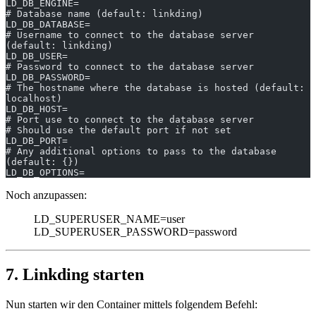
LD_DB_ENGINE=
# Database name (default: linkding)
LD_DB_DATABASE=
# Username to connect to the database server  
(default: linkding)
LD_DB_USER=
# Password to connect to the database server
LD_DB_PASSWORD=
# The hostname where the database is hosted (default: 
localhost)
LD_DB_HOST=
# Port use to connect to the database server
# Should use the default port if not set
LD_DB_PORT=
# Any additional options to pass to the database 
(default: {})
LD_DB_OPTIONS=
Noch anzupassen:
LD_SUPERUSER_NAME=user
LD_SUPERUSER_PASSWORD=password
7. Linkding starten
Nun starten wir den Container mittels folgendem Befehl: