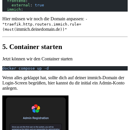
  frontend
:
    external
: 
true
  immich
:
Hier müssen wir noch die Domain anpassen:
-
"traefik.http.routers.immich.rule=
immich.deinedomain.de
(Host(
))"
5. Container starten
Jetzt können wir den Container starten
docker compose up -d
Wenn alles geklappt hat, sollte dich auf deiner immich-Domain der
Login-Screen begrüßen, hier kannst du dir initial ein Admin-Konto
anlegen.