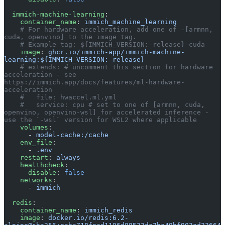
  immich-machine-learning
:
    container_name
: 
immich_machine_learning
    # For hardware acceleration, add one of -[armnn, 
cuda, openvino] to the image tag.
    # Example tag: ${IMMICH_VERSION:-release}-cuda
    image
: 
ghcr.io/immich-app/immich-machine-
learning:${IMMICH_VERSION:-release}
    # extends: # uncomment this section for hardware 
acceleration - see 
https://immich.app/docs/features/ml-hardware-
acceleration
    #   file: hwaccel.ml.yml
    #   service: cpu # set to one of [armnn, cuda, 
openvino, openvino-wsl] for accelerated inference - 
use the `-wsl` version for WSL2 where applicable
    volumes
:
      - 
model-cache:/cache
    env_file
:
      - 
.env
    restart
: 
always
    healthcheck
:
      disable
: 
false
    networks
:
      - 
immich
  redis
:
    container_name
: 
immich_redis
    image
: 
docker.io/redis:6.2-