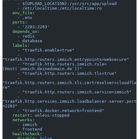
      - 
${UPLOAD_LOCATION}:/usr/src/app/upload
      - 
/etc/localtime:/etc/localtime:ro
    env_file
:
      - 
.env
    ports
:
      - 
'2283:2283'
    depends_on
:
      - 
redis
      - 
database
    labels
:
      - 
"traefik.enable=true"
      - 
"traefik.http.routers.immich.entrypoints=websecure"
      - 
"traefik.http.routers.immich.rule=
(Host(`immich.deinedomain.de`))"
      - 
"traefik.http.routers.immich.tls=true"
      - 
"traefik.http.routers.immich.tls.certresolver=cloudfla
re"
      - 
"traefik.http.routers.immich.service=immich"
      - 
"traefik.http.services.immich.loadbalancer.server.port
=2283"
      - 
"traefik.docker.network=frontend"
    restart
: 
unless-stopped
    networks
:
      - 
immich
      - 
frontend
    healthcheck
:
      disable
: 
false