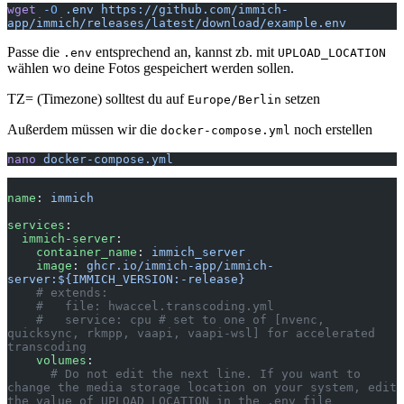
wget
 -O
 .env
 https://github.com/immich-
app/immich/releases/latest/download/example.env
Passe die
entsprechend an, kannst zb. mit
.env
UPLOAD_LOCATION
wählen wo deine Fotos gespeichert werden sollen.
TZ= (Timezone) solltest du auf
setzen
Europe/Berlin
Außerdem müssen wir die
noch erstellen
docker-compose.yml
nano
 docker-compose.yml
name
: 
immich
services
:
  immich-server
:
    container_name
: 
immich_server
    image
: 
ghcr.io/immich-app/immich-
server:${IMMICH_VERSION:-release}
    # extends:
    #   file: hwaccel.transcoding.yml
    #   service: cpu # set to one of [nvenc, 
quicksync, rkmpp, vaapi, vaapi-wsl] for accelerated 
transcoding
    volumes
:
      # Do not edit the next line. If you want to 
change the media storage location on your system, edit 
the value of UPLOAD_LOCATION in the .env file