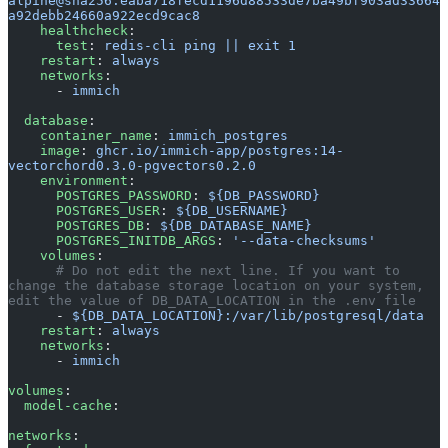
alpine@sha256:eaba718fecd1196d88533de7ba49bf903ad33664
a92debb24660a922ecd9cac8
    healthcheck
:
      test
: 
redis-cli ping || exit 1
    restart
: 
always
    networks
:
      - 
immich
  database
:
    container_name
: 
immich_postgres
    image
: 
ghcr.io/immich-app/postgres:14-
vectorchord0.3.0-pgvectors0.2.0
    environment
:
      POSTGRES_PASSWORD
: 
${DB_PASSWORD}
      POSTGRES_USER
: 
${DB_USERNAME}
      POSTGRES_DB
: 
${DB_DATABASE_NAME}
      POSTGRES_INITDB_ARGS
: 
'--data-checksums'
    volumes
:
      # Do not edit the next line. If you want to 
change the database storage location on your system, 
edit the value of DB_DATA_LOCATION in the .env file
      - 
${DB_DATA_LOCATION}:/var/lib/postgresql/data
    restart
: 
always
    networks
:
      - 
immich
volumes
:
  model-cache
:
networks
: