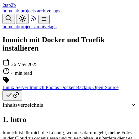
2tap2b
homelab
projects
archive
tags
homelab
projects
archive
tags
Immich mit Docker und Traefik
installieren
26 May 2025
4 min read
Linux
Server
Immich
Photos
Docker
Backup
Open-Source
Inhaltsverzeichnis
1. Intro
Immich ist für mich die Lösung, wenn es darum geht, meine Fotos
in der Cloud zu organisieren und zu verwalten. Außerdem dient es