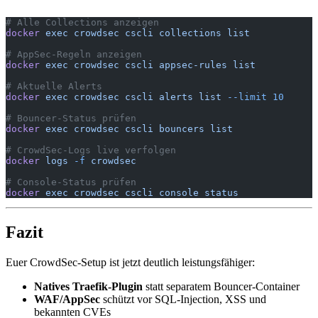
# Alle Collections anzeigen
docker
 exec
 crowdsec
 cscli
 collections
 list
# AppSec-Regeln anzeigen
docker
 exec
 crowdsec
 cscli
 appsec-rules
 list
# Aktuelle Alerts
docker
 exec
 crowdsec
 cscli
 alerts
 list
 --limit
 10
# Bouncer-Status prüfen
docker
 exec
 crowdsec
 cscli
 bouncers
 list
# CrowdSec-Logs live verfolgen
docker
 logs
 -f
 crowdsec
# Console-Status prüfen
docker
 exec
 crowdsec
 cscli
 console
 status
Fazit
Euer CrowdSec-Setup ist jetzt deutlich leistungsfähiger:
Natives Traefik-Plugin
statt separatem Bouncer-Container
WAF/AppSec
schützt vor SQL-Injection, XSS und
bekannten CVEs