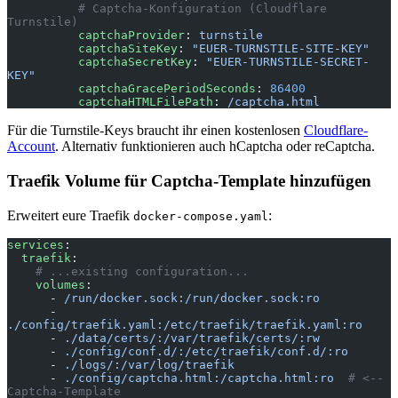
          # Captcha-Konfiguration (Cloudflare 
Turnstile)
          captchaProvider
: 
turnstile
          captchaSiteKey
: 
"EUER-TURNSTILE-SITE-KEY"
          captchaSecretKey
: 
"EUER-TURNSTILE-SECRET-
KEY"
          captchaGracePeriodSeconds
: 
86400
          captchaHTMLFilePath
: 
/captcha.html
Für die Turnstile-Keys braucht ihr einen kostenlosen
Cloudflare-
Account
. Alternativ funktionieren auch hCaptcha oder reCaptcha.
Traefik Volume für Captcha-Template hinzufügen
Erweitert eure Traefik
:
docker-compose.yaml
services
:
  traefik
:
    # ...existing configuration...
    volumes
:
      - 
/run/docker.sock:/run/docker.sock:ro
      - 
./config/traefik.yaml:/etc/traefik/traefik.yaml:ro
      - 
./data/certs/:/var/traefik/certs/:rw
      - 
./config/conf.d/:/etc/traefik/conf.d/:ro
      - 
./logs/:/var/log/traefik
      - 
./config/captcha.html:/captcha.html:ro
  # <-- 
Captcha-Template