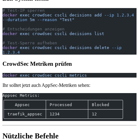
# Test-IP sperren
docker
 exec
 crowdsec
 cscli
 decisions
 add
 --ip
 1.2.3.4
--duration
 5m
 --reason
 "Test"
# Entscheidungen anzeigen
docker
 exec
 crowdsec
 cscli
 decisions
 list
# Test-Sperre aufheben
docker
 exec
 crowdsec
 cscli
 decisions
 delete
 --ip
1.2.3.4
CrowdSec Metriken prüfen
docker
 exec
 crowdsec
 cscli
 metrics
Ihr solltet jetzt auch AppSec-Metriken sehen:
Appsec Metrics:
╭────────────────┬────────────────┬─────────────╮
│    Appsec      │ Processed      │ Blocked     │
├────────────────┼────────────────┼─────────────┤
│ traefik_appsec │ 1234           │ 12          │
╰────────────────┴────────────────┴─────────────╯
Nützliche Befehle