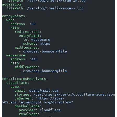
  filePath
: 
/var/log/traefik/traefik.log
accessLog
:
  filePath
: 
/var/log/traefik/access.log
entryPoints
:
  web
:
    address
: 
:80
    http
:
      redirections
:
        entryPoint
:
          to
: 
websecure
          scheme
: 
https
      middlewares
:
        - 
crowdsec-bouncer@file
  websecure
:
    address
: 
:443
    http
:
      middlewares
:
        - 
crowdsec-bouncer@file
certificatesResolvers
:
  cloudflare
:
    acme
:
      email
: 
deine@mail.com
      storage
: 
/var/traefik/certs/cloudflare-acme.json
      caServer
: 
"https://acme-
v02.api.letsencrypt.org/directory"
      dnsChallenge
:
        provider
: 
cloudflare
        resolvers
: