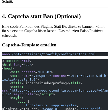
Schritt.
4. Captcha statt Ban (Optional)
Eine coole Funktion des Plugins: Statt IPs direkt zu bannen, könnt
ihr sie erst ein Captcha lösen lassen. Das reduziert False-Positives
erheblich.
Captcha-Template erstellen
nano
 /opt/containers/traefik/config/captcha.html
<!
DOCTYPE
 html
>
<
html
 lang
=
"de"
>
<
head
>
    <
meta
 charset
=
"UTF-8"
>
    <
meta
 name
=
"viewport"
 content
=
"width=device-width, 
initial-scale=1.0"
>
    <
title
>Sicherheitsüberprüfung</
title
>
    <
script
src
=
"https://challenges.cloudflare.com/turnstile/v0/ap
i.js"
 async
 defer
></
script
>
    <
style
>
        body
 {
            font-family
: 
-apple-system
, 
BlinkMacSystemFont, 
'Segoe UI'
, Roboto, 
sans-serif
;