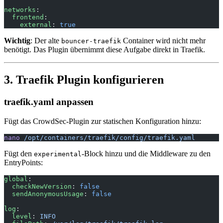
networks
:
  frontend
:
    external
: 
true
Wichtig
: Der alte
Container wird nicht mehr
bouncer-traefik
benötigt. Das Plugin übernimmt diese Aufgabe direkt in Traefik.
3. Traefik Plugin konfigurieren
traefik.yaml anpassen
Fügt das CrowdSec-Plugin zur statischen Konfiguration hinzu:
nano
 /opt/containers/traefik/config/traefik.yaml
Fügt den
-Block hinzu und die Middleware zu den
experimental
EntryPoints:
global
:
  checkNewVersion
: 
false
  sendAnonymousUsage
: 
false
log
:
  level
: 
INFO