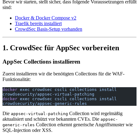
Bevor wir starten, stellt sicher, dass folgende Voraussetzungen erfüllt
sind:
Docker & Docker Compose v2
Traefik bereits installiert
CrowdSec Basis-Setup vorhanden
1. CrowdSec für AppSec vorbereiten
AppSec Collections installieren
Zuerst installieren wir die benötigten Collections für die WAF-
Funktionalität:
docker
 exec
 crowdsec
 cscli
 collections
 install
crowdsecurity/appsec-virtual-patching
docker
 exec
 crowdsec
 cscli
 collections
 install
crowdsecurity/appsec-generic-rules
Die
Collection wird regelmäßig
appsec-virtual-patching
aktualisiert und schützt vor bekannten CVEs. Die
appsec-
Collection erkennt generische Angriffsmuster wie
generic-rules
SQL-Injection oder XSS.