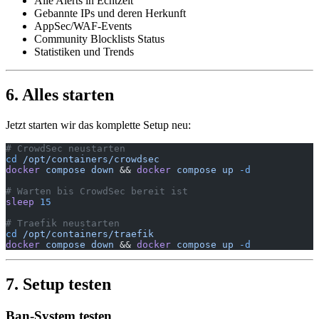
Alle Alerts in Echtzeit
Gebannte IPs und deren Herkunft
AppSec/WAF-Events
Community Blocklists Status
Statistiken und Trends
6. Alles starten
Jetzt starten wir das komplette Setup neu:
# CrowdSec neustarten
cd
 /opt/containers/crowdsec
docker
 compose
 down
 && 
docker
 compose
 up
 -d
# Warten bis CrowdSec bereit ist
sleep
 15
# Traefik neustarten
cd
 /opt/containers/traefik
docker
 compose
 down
 && 
docker
 compose
 up
 -d
7. Setup testen
Ban-System testen