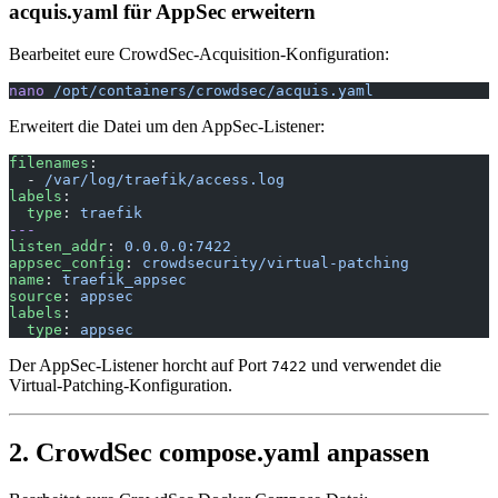
acquis.yaml für AppSec erweitern
Bearbeitet eure CrowdSec-Acquisition-Konfiguration:
nano
 /opt/containers/crowdsec/acquis.yaml
Erweitert die Datei um den AppSec-Listener:
filenames
:
  - 
/var/log/traefik/access.log
labels
:
  type
: 
traefik
---
listen_addr
: 
0.0.0.0:7422
appsec_config
: 
crowdsecurity/virtual-patching
name
: 
traefik_appsec
source
: 
appsec
labels
:
  type
: 
appsec
Der AppSec-Listener horcht auf Port
und verwendet die
7422
Virtual-Patching-Konfiguration.
2. CrowdSec compose.yaml anpassen