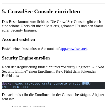
5. CrowdSec Console einrichten
Das Beste kommt zum Schluss: Die CrowdSec Console gibt euch
eine schöne Übersicht über alle Alerts, gebannte IPs und den Status
eurer Security Engines.
Account erstellen
Erstellt einen kostenlosen Account auf
app.crowdsec.net
.
Security Engine enrollen
Nach der Registrierung findet ihr unter “Security Engines” → “Add
Security Engine” einen Enrollment-Key. Führt dann folgenden
Befehl aus:
docker
 exec
 crowdsec
 cscli
 console
 enroll
 EUER-
ENROLLMENT-KEY
Danach müsst ihr die Enrollment in der Console bestätigen. Ab jetzt
seht ihr: