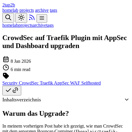
2tap2b
homelab
projects
archive
tags
homelab
projects
archive
tags
CrowdSec auf Traefik Plugin mit AppSec
und Dashboard upgraden
8 Jan 2026
6 min read
Security
CrowdSec
Traefik
AppSec
WAF
Selfhosted
Inhaltsverzeichnis
Warum das Upgrade?
In meinem vorherigen Post habe ich gezeigt, wie man CrowdSec
mit dem separaten Bouncer-Container (
fbonalair/traefik-