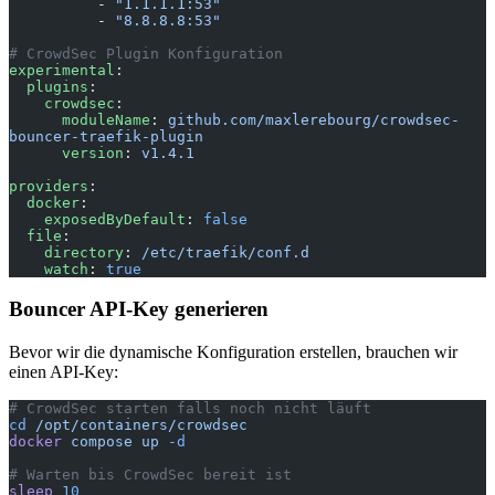
          - 
"1.1.1.1:53"
          - 
"8.8.8.8:53"
# CrowdSec Plugin Konfiguration
experimental
:
  plugins
:
    crowdsec
:
      moduleName
: 
github.com/maxlerebourg/crowdsec-
bouncer-traefik-plugin
      version
: 
v1.4.1
providers
:
  docker
:
    exposedByDefault
: 
false
  file
:
    directory
: 
/etc/traefik/conf.d
    watch
: 
true
Bouncer API-Key generieren
Bevor wir die dynamische Konfiguration erstellen, brauchen wir
einen API-Key:
# CrowdSec starten falls noch nicht läuft
cd
 /opt/containers/crowdsec
docker
 compose
 up
 -d
# Warten bis CrowdSec bereit ist
sleep
 10