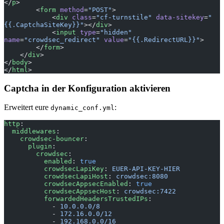
</
p
>
        <
form
 method
=
"POST"
>
            <
div
 class
=
"cf-turnstile"
 data-sitekey
=
"
{{.CaptchaSiteKey}}"
></
div
>
            <
input
 type
=
"hidden"
name
=
"crowdsec_redirect"
 value
=
"{{.RedirectURL}}"
>
        </
form
>
    </
div
>
</
body
>
</
html
>
Captcha in der Konfiguration aktivieren
Erweitert eure
:
dynamic_conf.yml
http
:
  middlewares
:
    crowdsec-bouncer
:
      plugin
:
        crowdsec
:
          enabled
: 
true
          crowdsecLapiKey
: 
EUER-API-KEY-HIER
          crowdsecLapiHost
: 
crowdsec:8080
          crowdsecAppsecEnabled
: 
true
          crowdsecAppsecHost
: 
crowdsec:7422
          forwardedHeadersTrustedIPs
:
            - 
10.0.0.0/8
            - 
172.16.0.0/12
            - 
192.168.0.0/16