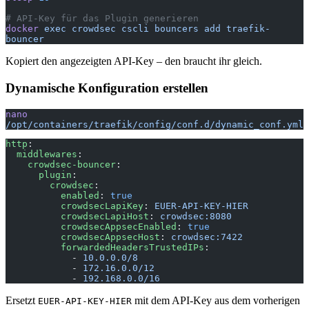
# API-Key für das Plugin generieren
docker
 exec
 crowdsec
 cscli
 bouncers
 add
 traefik-
bouncer
Kopiert den angezeigten API-Key – den braucht ihr gleich.
Dynamische Konfiguration erstellen
nano
/opt/containers/traefik/config/conf.d/dynamic_conf.yml
http
:
  middlewares
:
    crowdsec-bouncer
:
      plugin
:
        crowdsec
:
          enabled
: 
true
          crowdsecLapiKey
: 
EUER-API-KEY-HIER
          crowdsecLapiHost
: 
crowdsec:8080
          crowdsecAppsecEnabled
: 
true
          crowdsecAppsecHost
: 
crowdsec:7422
          forwardedHeadersTrustedIPs
:
            - 
10.0.0.0/8
            - 
172.16.0.0/12
            - 
192.168.0.0/16
Ersetzt
mit dem API-Key aus dem vorherigen
EUER-API-KEY-HIER