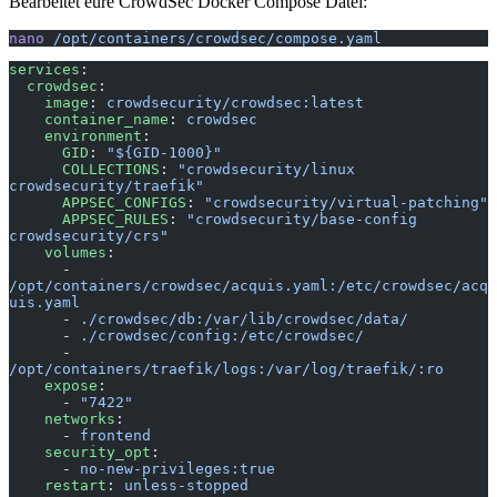
Bearbeitet eure CrowdSec Docker Compose Datei:
nano
 /opt/containers/crowdsec/compose.yaml
services
:
  crowdsec
:
    image
: 
crowdsecurity/crowdsec:latest
    container_name
: 
crowdsec
    environment
:
      GID
: 
"${GID-1000}"
      COLLECTIONS
: 
"crowdsecurity/linux 
crowdsecurity/traefik"
      APPSEC_CONFIGS
: 
"crowdsecurity/virtual-patching"
      APPSEC_RULES
: 
"crowdsecurity/base-config 
crowdsecurity/crs"
    volumes
:
      - 
/opt/containers/crowdsec/acquis.yaml:/etc/crowdsec/acq
uis.yaml
      - 
./crowdsec/db:/var/lib/crowdsec/data/
      - 
./crowdsec/config:/etc/crowdsec/
      - 
/opt/containers/traefik/logs:/var/log/traefik/:ro
    expose
:
      - 
"7422"
    networks
:
      - 
frontend
    security_opt
:
      - 
no-new-privileges:true
    restart
: 
unless-stopped