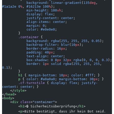
            background
: 
linear-gradient
(
135
deg
, 
#1a1a2e
 0
%
, 
#16213e
 100
%
);
            min-height
: 
100
vh
;
            display
: 
flex
;
            justify-content
: 
center
;
            align-items
: 
center
;
            margin
: 
0
;
            color
: 
#e0e0e0
;
        }
        .container
 {
            background
: 
rgba
(
255
, 
255
, 
255
, 
0.05
);
            backdrop-filter
: 
blur
(
10
px
);
            border-radius
: 
16
px
;
            padding
: 
40
px
;
            text-align
: 
center
;
            box-shadow
: 
0
 8
px
 32
px
 rgba
(
0
, 
0
, 
0
, 
0.3
);
            border
: 
1
px
 solid
 rgba
(
255
, 
255
, 
255
, 
0.1
);
        }
        h1
 { 
margin-bottom
: 
10
px
; 
color
: 
#fff
; }
        p
 { 
color
: 
#a0a0a0
; 
margin-bottom
: 
30
px
; }
        .cf-turnstile
 { 
display
: 
flex
; 
justify-
content
: 
center
; }
    </
style
>
</
head
>
<
body
>
    <
div
 class
=
"container"
>
        <
h1
>🔒 Sicherheitsüberprüfung</
h1
>
        <
p
>Bitte bestätigt, dass ihr kein Bot seid.