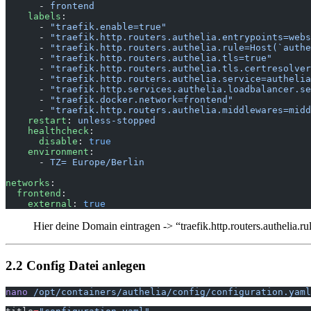
      - 
frontend
    labels
:
      - 
"traefik.enable=true"
      - 
"traefik.http.routers.authelia.entrypoints=webs
      - 
"traefik.http.routers.authelia.rule=Host(`authe
      - 
"traefik.http.routers.authelia.tls=true"
      - 
"traefik.http.routers.authelia.tls.certresolver
      - 
"traefik.http.routers.authelia.service=authelia
      - 
"traefik.http.services.authelia.loadbalancer.se
      - 
"traefik.docker.network=frontend"
      - 
"traefik.http.routers.authelia.middlewares=midd
    restart
: 
unless-stopped
    healthcheck
:
      disable
: 
true
    environment
:
      - 
TZ= Europe/Berlin
networks
:
  frontend
:
    external
: 
true
Hier deine Domain eintragen -> “traefik.http.routers.authelia.ru
2.2 Config Datei anlegen
nano
 /opt/containers/authelia/config/configuration.yaml