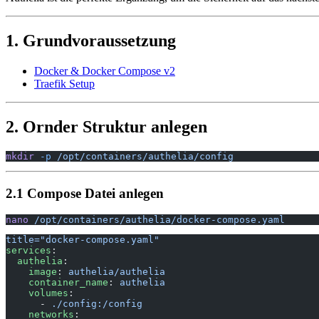
1. Grundvoraussetzung
Docker & Docker Compose v2
Traefik Setup
2. Ornder Struktur anlegen
mkdir
 -p
 /opt/containers/authelia/config
2.1 Compose Datei anlegen
nano
 /opt/containers/authelia/docker-compose.yaml
title="docker-compose.yaml"
services
:
  authelia
:
    image
: 
authelia/authelia
    container_name
: 
authelia
    volumes
:
      - 
./config:/config
    networks
: