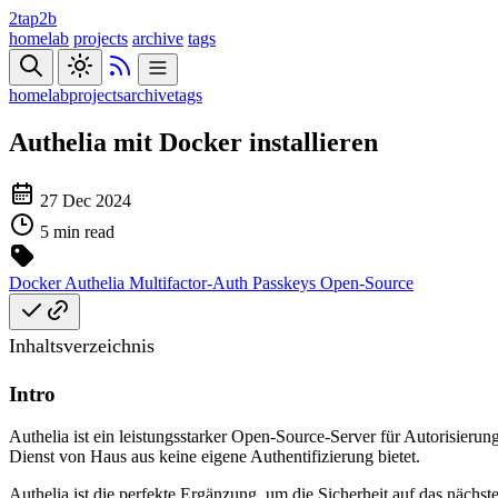
2tap2b
homelab
projects
archive
tags
homelab
projects
archive
tags
Authelia mit Docker installieren
27 Dec 2024
5 min read
Docker
Authelia
Multifactor-Auth
Passkeys
Open-Source
Inhaltsverzeichnis
Intro
Authelia ist ein leistungsstarker Open-Source-Server für Autorisieru
Dienst von Haus aus keine eigene Authentifizierung bietet.
Authelia ist die perfekte Ergänzung, um die Sicherheit auf das nächst