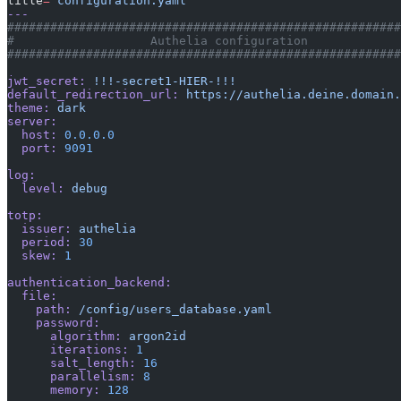
title
=
"configuration.yaml"
---
#######################################################
#                   Authelia configuration             
#######################################################
jwt_secret:
 !!!-secret1-HIER-!!!
default_redirection_url:
 https://authelia.deine.domain.
theme:
 dark
server:
  host:
 0.0.0.0
  port:
 9091
log:
  level:
 debug
totp:
  issuer:
 authelia
  period:
 30
  skew:
 1
authentication_backend:
  file:
    path:
 /config/users_database.yaml
    password:
      algorithm:
 argon2id
      iterations:
 1
      salt_length:
 16
      parallelism:
 8
      memory:
 128