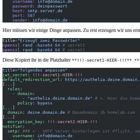
    username:
 info@domain.de
    password:
 deinpasswort
    host:
 smtp.server.de
    port:
 587
    sender:
 info@domain.de
Hier müssen wir einige Dinge anpassen. Zu erst erzeugen wir uns erst
title
=
"Erzeugt zwei Passwörter"
openssl
 rand
 -base64
 64
 # secret1
openssl
 rand
 -base64
 64
 # secret2
Diese Kopiert ihr in die Platzhalter
**!!!-secret1-HIER-!!!** **
title="folgendes anpassen"
jwt_secret
: 
!!!-secret1-HIER-!!!
default_redirection_url
: 
https://authelia.deine.domain.
[
...
]
  rules
:
    - 
domain
:
        - 
"authelia.deine.domain.de"
 # <- Hier die Doma
      policy
: 
bypass
[
...
]
  domain
: 
deine.domain.de
 # Basedomain zb homelab.com
[
...
]
  encryption_key
: 
!!!-secret2-HIER-!!!
notifier
:
  smtp
: 
### <-- SMTP Server hinterlegen ist Pflicht, so
    username
: 
info@domain.de