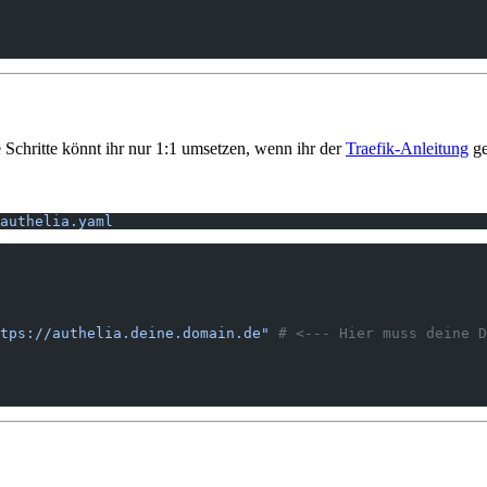
 Schritte könnt ihr nur 1:1 umsetzen, wenn ihr der
Traefik-Anleitung
ge
authelia.yaml
tps://authelia.deine.domain.de"
 # <--- Hier muss deine D