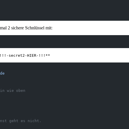
mal 2 sichere Schnlüssel mit:
!!!-secret2-HIER-!!!**
de
in wie oben
nst geht es nicht.