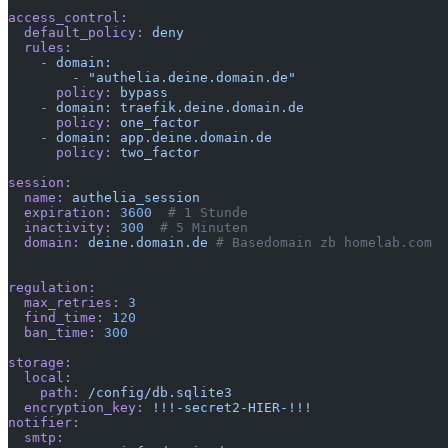
access_control:
  default_policy:
 deny
  rules:
    -
 domain:
        -
 "authelia.deine.domain.de"
      policy:
 bypass
    -
 domain:
 traefik.deine.domain.de
      policy:
 one_factor
    -
 domain:
 app.deine.domain.de
      policy:
 two_factor
session:
  name:
 authelia_session
  expiration:
 3600
  # 1 Stunde
  inactivity:
 300
  # 5 Minuten
  domain:
 deine.domain.de
 # Basedomain zb homelab.com
regulation:
  max_retries:
 3
  find_time:
 120
  ban_time:
 300
storage:
  local:
    path:
 /config/db.sqlite3
  encryption_key:
 !!!-secret2-HIER-!!!
notifier:
  smtp: