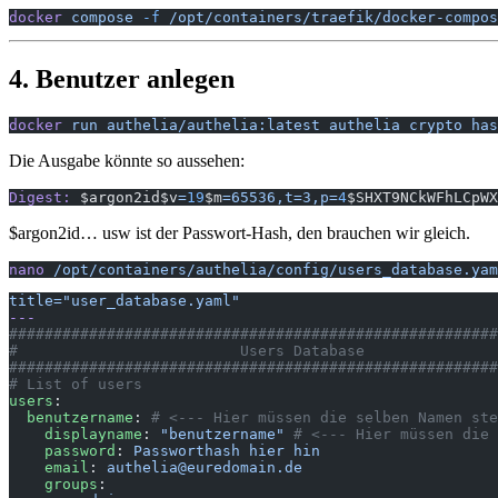
docker
 compose
 -f
 /opt/containers/traefik/docker-compos
4. Benutzer anlegen
docker
 run
 authelia/authelia:latest
 authelia
 crypto
 has
Die Ausgabe könnte so aussehen:
Digest:
 $argon2id$v
=
19
$m
=65536,t=3,p=
4
$SHXT9NCkWFhLCpWX
$argon2id… usw ist der Passwort-Hash, den brauchen wir gleich.
nano
 /opt/containers/authelia/config/users_database.yam
title="user_database.yaml"
---
#######################################################
#                         Users Database               
#######################################################
# List of users
users
:
  benutzername
: 
# <--- Hier müssen die selben Namen ste
    displayname
: 
"benutzername"
 # <--- Hier müssen die 
    password
: 
Passworthash hier hin
    email
: 
authelia@euredomain.de
    groups
: