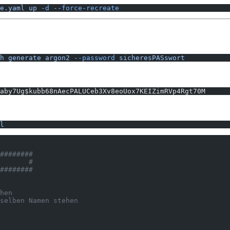
e.yaml
 up
 -d
 --force-recreate
h
 generate
 argon2
 --password
 sicheresPASswort
aby7Ug$kubb68nAecPALUCeb3Xv8eoUox7KEIZimRVp4Rgt70M
l
########
       #
########
hen
selben Namen stehen