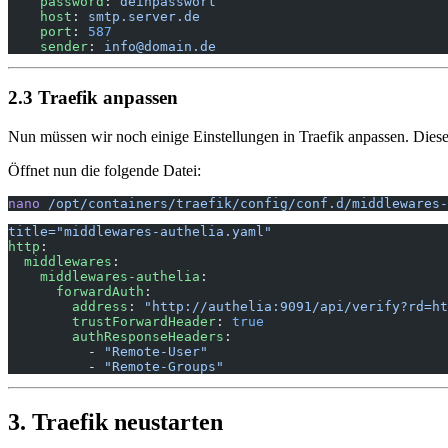
    password
: 
deinpasswort
    host
: 
smtp.server.de
    port
: 
587
    sender
: 
info@domain.de
2.3 Traefik anpassen
Nun müssen wir noch einige Einstellungen in Traefik anpassen. Diese
Öffnet nun die folgende Datei:
nano
 /opt/containers/traefik/config/conf.d/middlewares-
title="middlewares-authelia.yaml"
http
:
  middlewares
:
    middlewares-authelia
:
      forwardAuth
:
        address
: 
"http://authelia:9091/api/verify?rd=ht
        trustForwardHeader
: 
true
        authResponseHeaders
:
          - 
"Remote-User"
          - 
"Remote-Groups"
3. Traefik neustarten