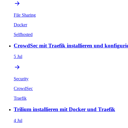
File Sharing
Docker
Selfhosted
CrowdSec mit Traefik installieren und konfiguri
5 Jul
Security
CrowdSec
Traefik
Trilium installieren mit Docker und Traefik
4 Jul