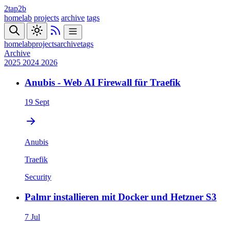
2tap2b
homelab
projects
archive
tags
homelab
projects
archive
tags
Archive
2025
2024
2026
Anubis - Web AI Firewall für Traefik
19 Sept
Anubis
Traefik
Security
Palmr installieren mit Docker und Hetzner S3
7 Jul