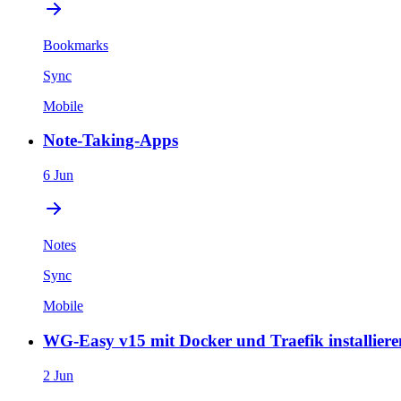
Bookmarks
Sync
Mobile
Note-Taking-Apps
6 Jun
Notes
Sync
Mobile
WG-Easy v15 mit Docker und Traefik installiere
2 Jun