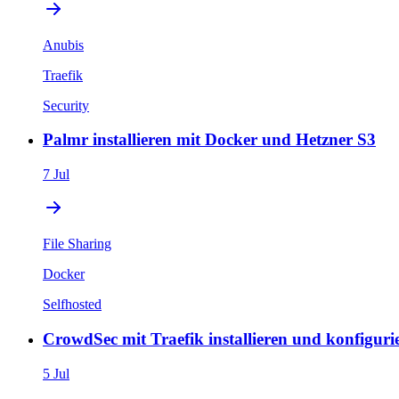
Anubis
Traefik
Security
Palmr installieren mit Docker und Hetzner S3
7 Jul
File Sharing
Docker
Selfhosted
CrowdSec mit Traefik installieren und konfiguri
5 Jul