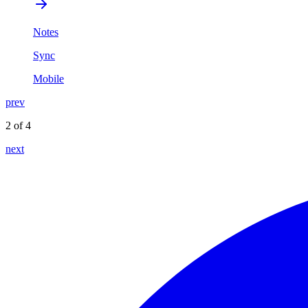
Notes
Sync
Mobile
prev
2 of 4
next