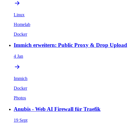
Linux
Homelab
Docker
Immich erweitern: Public Proxy & Drop Upload
4 Jan
Immich
Docker
Photos
Anubis - Web AI Firewall für Traefik
19 Sept