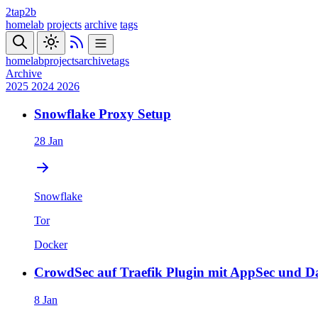
2tap2b
homelab
projects
archive
tags
homelab
projects
archive
tags
Archive
2025
2024
2026
Snowflake Proxy Setup
28 Jan
Snowflake
Tor
Docker
CrowdSec auf Traefik Plugin mit AppSec und 
8 Jan