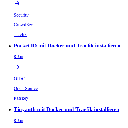
Security
CrowdSec
Traefik
Pocket ID mit Docker und Traefik installieren
8 Jan
OIDC
Open-Source
Passkey
Tinyauth mit Docker und Traefik installieren
8 Jan